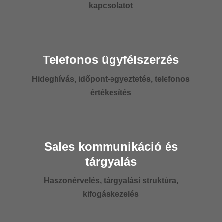
kapcsolatot
Telefonos ügyfélszerzés
Hideghívás, időpont-egyeztetés, telefonos
értékesítés
Sales kommunikáció és
tárgyalás
Haszonérvelés, tárgyalási struktúra,
kifogáskezelés