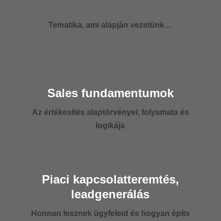
Tematika, ami alapján vezetünk ..
Sales fundamentumok
Az értékesítés alaptörvényei, folyamata és
logikája
Piaci kapcsolatteremtés,
leadgenerálás
Honnan lesznek ügyfeleid és hogyan építs