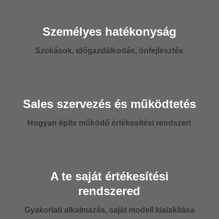
Személyes hatékonyság
Szokások, időgazdálkodás, önfejlesztés
Sales szervezés és működtetés
Hogyan építs működő értékesítési rendszert
A te saját értékesítési
rendszered
Gyakorlati alkalmazás, saját modell kialakítása