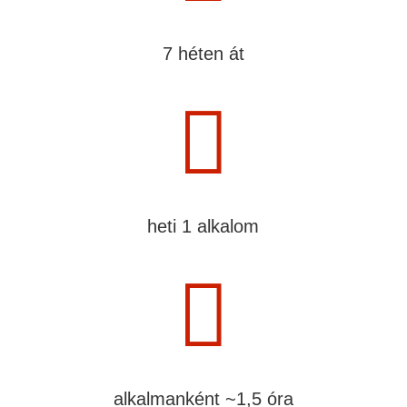
7 héten át

heti 1 alkalom

alkalmanként ~1,5 óra